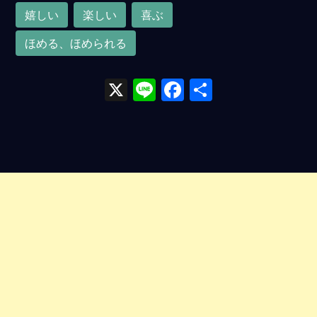
嬉しい
楽しい
喜ぶ
ほめる、ほめられる
X
Li
F
共
n
a
有
e
ce
b
o
o
k