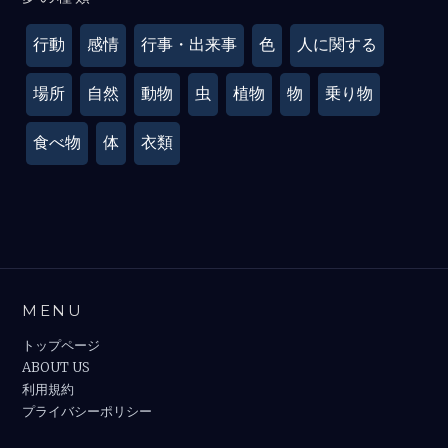
行動
感情
行事・出来事
色
人に関する
場所
自然
動物
虫
植物
物
乗り物
食べ物
体
衣類
MENU
トップページ
ABOUT US
利用規約
プライバシーポリシー