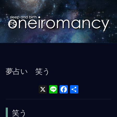
コ
ン
テ
ン
ツ
に
ス
キ
ッ
夢占い 笑う
プ
X
Li
F
共
n
a
有
e
ce
笑う
b