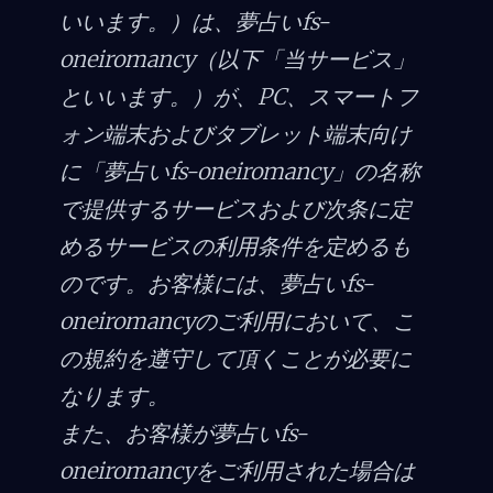
o
いいます。）は、夢占いfs-
o
oneiromancy（以下「当サービス」
k
といいます。）が、PC、スマートフ
ォン端末およびタブレット端末向け
に「夢占いfs-oneiromancy」の名称
で提供するサービスおよび次条に定
めるサービスの利用条件を定めるも
のです。お客様には、夢占いfs-
oneiromancyのご利用において、こ
の規約を遵守して頂くことが必要に
なります。
また、お客様が夢占いfs-
oneiromancyをご利用された場合は