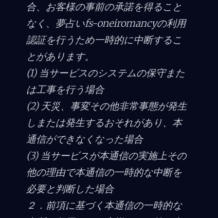
合、お客様の事前の承諾を得ること
なく、夢占いfs-oneiromancyの利用
認証を行うため一時的に中断するこ
とがあります。
(1) 当サービスのシステムの保守また
は工事を行う場合
(2) 天災、事変その他非常事態が発生
しまたは発生するおそれがあり、本
通信ができなくなった場合
(3) 当サービスが本通信の実施上その
他の理由で本通信の一時的な中断を
必要と判断した場合
２．前項に基づく本通信の一時的な