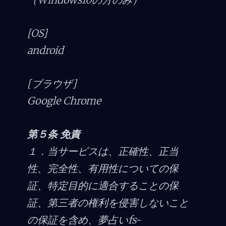
[OS]
android
[ブラウザ]
Google Chrome
第５条 免責
１．当サービスは、正確性、正当
性、完全性、有用性についての保
証、特定目的に適合することの保
証、第三者の権利を侵害しないこと
の保証を含め、夢占いfs-