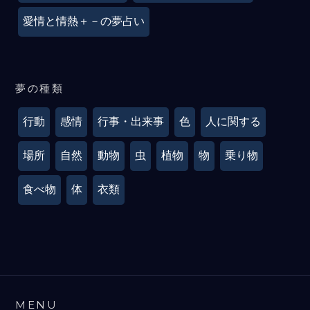
愛情と情熱＋－の夢占い
夢の種類
行動
感情
行事・出来事
色
人に関する
場所
自然
動物
虫
植物
物
乗り物
食べ物
体
衣類
MENU