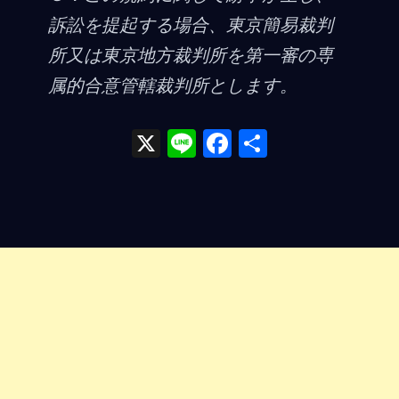
訴訟を提起する場合、東京簡易裁判
所又は東京地方裁判所を第一審の専
属的合意管轄裁判所とします。
X
Li
F
共
n
a
有
e
ce
b
o
o
k