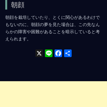
朝顔
b
o
朝顔を栽培していたり、とくに関心があるわけで
o
もないのに、朝顔の夢を見た場合は、この先なん
k
らかの障害や困難があることを暗示していると考
えられます。
X
Li
F
共
n
a
有
e
ce
b
o
o
k