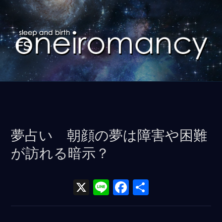
コ
ン
テ
ン
ツ
に
ス
キ
ッ
夢占い 朝顔の夢は障害や困難
プ
が訪れる暗示？
X
Li
F
共
n
a
有
e
ce