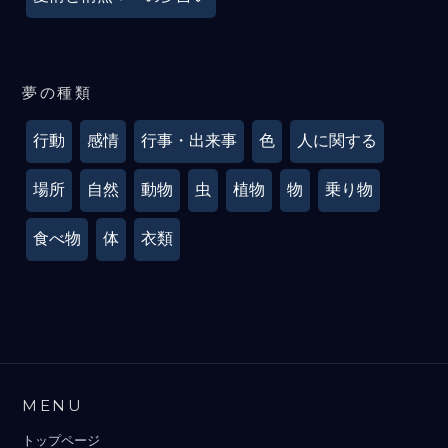
夢の種類
行動
感情
行事・出来事
色
人に関する
場所
自然
動物
虫
植物
物
乗り物
食べ物
体
衣類
MENU
トップページ