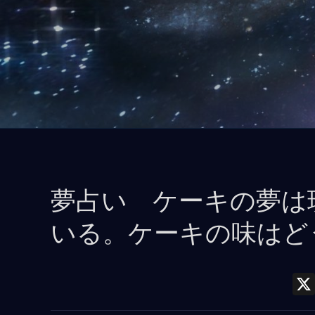
コ
ン
テ
ン
ツ
に
ス
キ
ッ
夢占い ケーキの夢は
プ
いる。ケーキの味はど