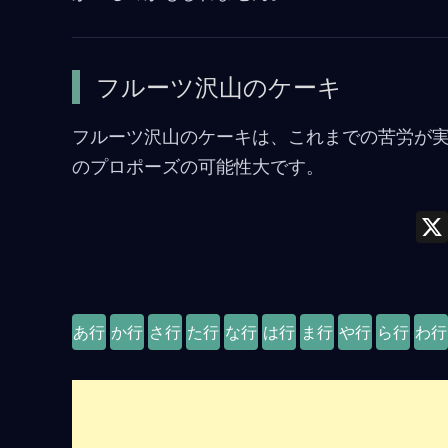
フルーツ沢山のケーキ
フルーツ沢山のケーキは、これまでの苦労が
のプロポーズの可能性大です。
あ行
か行
さ行
た行
な行
は行
ま行
や行
ら行
わ行