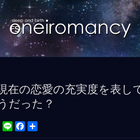
現在の恋愛の充実度を表し
うだった？
X
Li
F
共
n
a
有