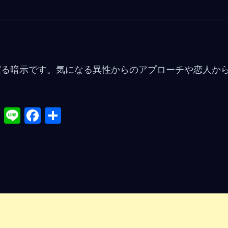
実る暗示です。気になる異性からのアプローチや恋人か
X
Li
F
共
n
a
有
e
ce
b
o
o
k