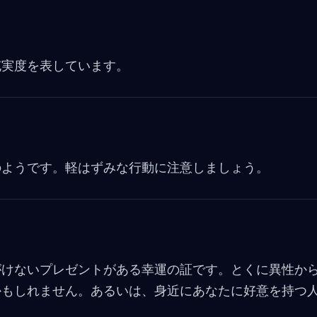
e
ce
b
o
充実度を表しています。
o
k
のようです。軽はずみな行動に注意しましょう。
がけないプレゼントがある幸運の証です。とくに異性か
かもしれません。あるいは、身近にあなたに好意を持つ