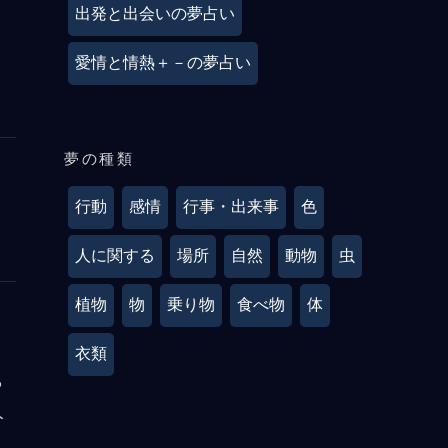
出発と出会いの夢占い
愛情と情熱＋－の夢占い
夢の種類
行動
感情
行事・出来事
色
人に関する
場所
自然
動物
虫
植物
物
乗り物
食べ物
体
衣類
ら
人