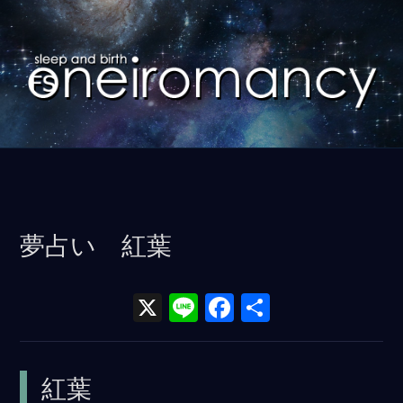
コ
ン
テ
ン
ツ
に
ス
キ
ッ
夢占い 紅葉
プ
X
Li
F
共
n
a
有
e
ce
紅葉
b