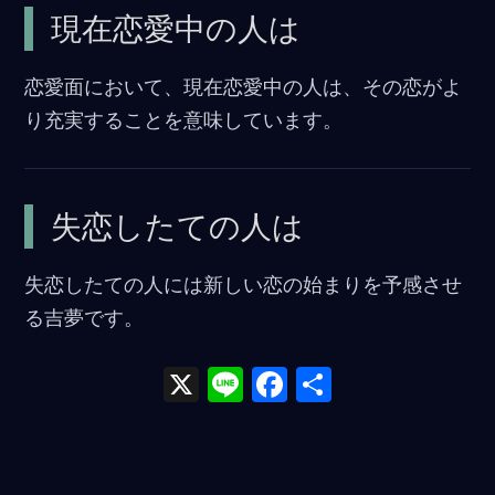
現在恋愛中の人は
恋愛面において、現在恋愛中の人は、その恋がよ
り充実することを意味しています。
失恋したての人は
失恋したての人には新しい恋の始まりを予感させ
る吉夢です。
X
Li
F
共
n
a
有
e
ce
b