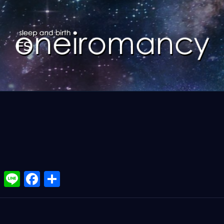
X
Li
F
共
n
a
有
e
ce