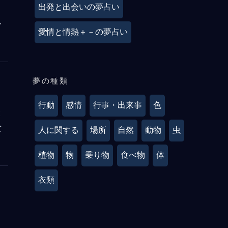
出発と出会いの夢占い
レ
愛情と情熱＋－の夢占い
夢の種類
行動
感情
行事・出来事
色
と
な
人に関する
場所
自然
動物
虫
植物
物
乗り物
食べ物
体
衣類