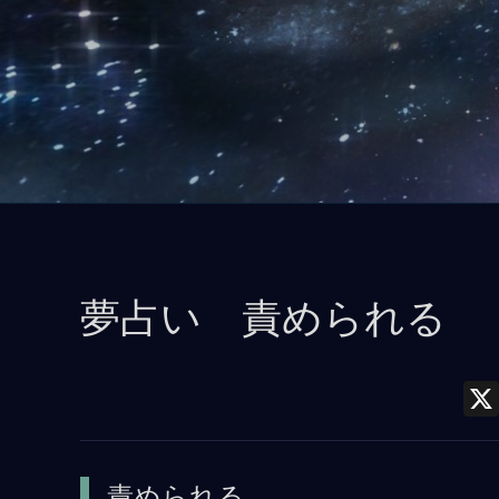
コ
ン
テ
ン
ツ
に
ス
キ
ッ
夢占い 責められる
プ
責められる