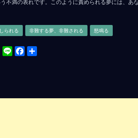
いう不満の表れです。このように責められる夢には、あ
しられる
非難する夢、非難される
怒鳴る
X
Li
F
共
n
a
有
e
ce
b
o
o
k