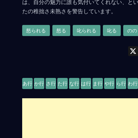
は、自分の魅力に誰も気付いてくれない、と
たの稚拙さ未熟さを警告しています。
怒られる
怒る
叱られる
叱る
のの
あ行
か行
さ行
た行
な行
は行
ま行
や行
ら行
わ行