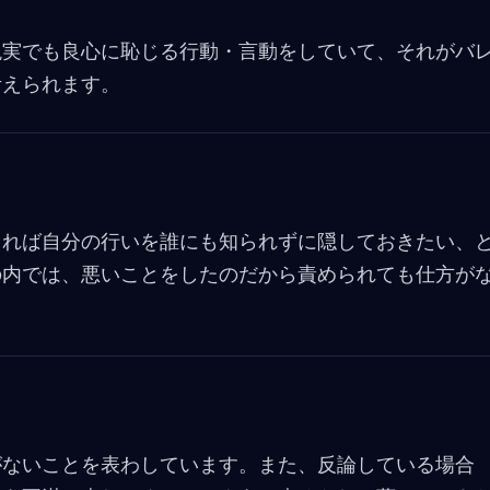
b
o
現実でも良心に恥じる行動・言動をしていて、それがバ
o
考えられます。
k
きれば自分の行いを誰にも知られずに隠しておきたい、
の内では、悪いことをしたのだから責められても仕方が
がないことを表わしています。また、反論している場合