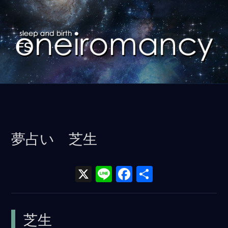
コ
ン
テ
ン
ツ
に
ス
キ
ッ
夢占い 芝生
プ
X
Li
F
共
n
a
有
e
ce
芝生
b