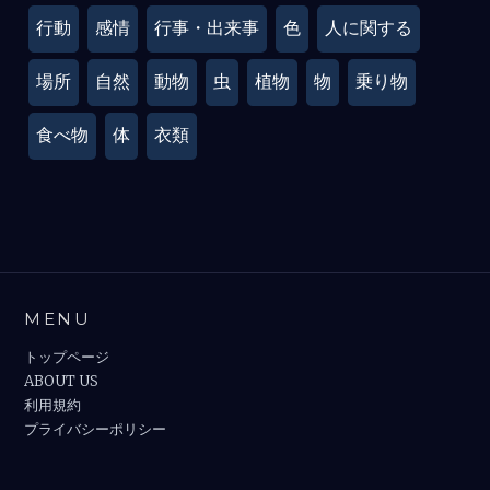
行動
感情
行事・出来事
色
人に関する
場所
自然
動物
虫
植物
物
乗り物
食べ物
体
衣類
MENU
トップページ
ABOUT US
利用規約
プライバシーポリシー