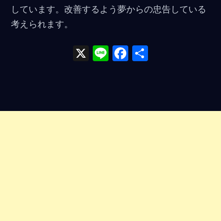
しています。改善するよう夢からの忠告している
考えられます。
X
Li
F
共
n
a
有
e
ce
b
o
o
k