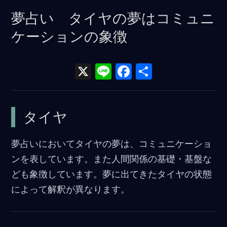
夢占い タイヤの夢はコミュニ
ケーションの象徴
X
Li
F
共
n
a
有
e
ce
タイヤ
b
o
夢占いにおいてタイヤの夢は、コミュニケーショ
o
ンを表しています。また人間関係の基礎・基盤な
k
ども象徴しています。夢に出てきたタイヤの状態
によって解釈が異なります。