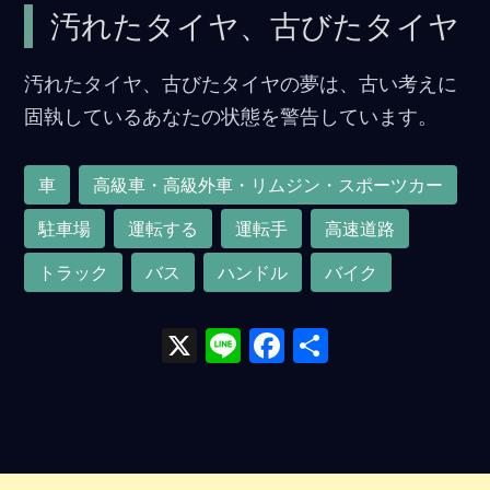
汚れたタイヤ、古びたタイヤ
汚れたタイヤ、古びたタイヤの夢は、古い考えに
固執しているあなたの状態を警告しています。
車
高級車・高級外車・リムジン・スポーツカー
駐車場
運転する
運転手
高速道路
トラック
バス
ハンドル
バイク
X
Li
F
共
n
a
有
e
ce
b
o