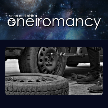
コ
ン
テ
ン
ツ
に
ス
キ
ッ
プ