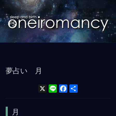
コ
ン
テ
ン
ツ
に
ス
キ
ッ
夢占い 月
プ
X
Li
F
共
n
a
有
e
ce
月
b