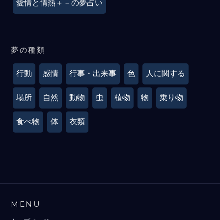
愛情と情熱＋－の夢占い
夢の種類
行動
感情
行事・出来事
色
人に関する
場所
自然
動物
虫
植物
物
乗り物
食べ物
体
衣類
MENU