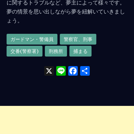
に関するトラブルなど、夢主によって様々です。
夢の情景を思い出しながら夢を紐解いていきまし
ょう。
ガードマン・警備員
警察官、刑事
交番(警察署)
刑務所
捕まる
X
Li
F
共
n
a
有
e
ce
b
o
o
k