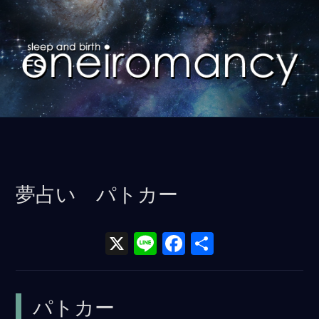
コ
ン
テ
ン
ツ
に
ス
キ
ッ
夢占い パトカー
プ
X
Li
F
共
n
a
有
e
ce
パトカー
b