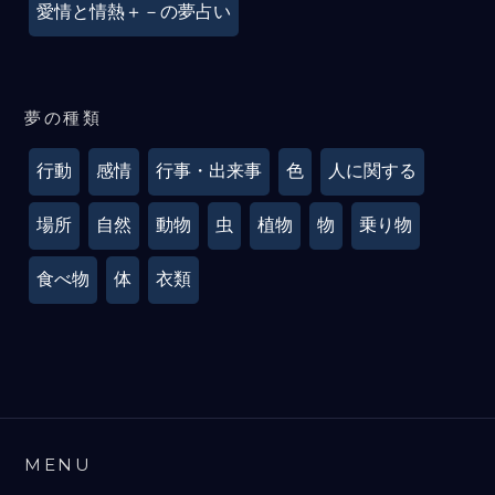
愛情と情熱＋－の夢占い
夢の種類
行動
感情
行事・出来事
色
人に関する
場所
自然
動物
虫
植物
物
乗り物
食べ物
体
衣類
MENU