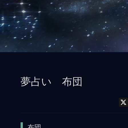
コ
ン
テ
ン
ツ
に
ス
キ
ッ
夢占い 布団
プ
布団