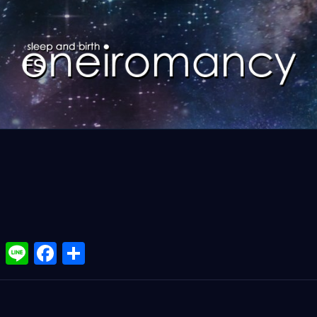
X
Li
F
共
n
a
有
e
ce