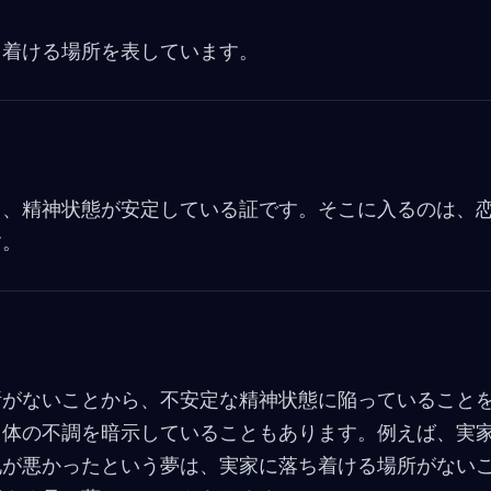
b
o
ち着ける場所を表しています。
o
k
り、精神状態が安定している証です。そこに入るのは、
す。
所がないことから、不安定な精神状態に陥っていること
、体の不調を暗示していることもあります。例えば、実
地が悪かったという夢は、実家に落ち着ける場所がない