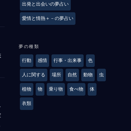
出発と出会いの夢占い
愛情と情熱＋－の夢占い
夢の種類
恋
行動
感情
行事・出来事
色
人に関する
場所
自然
動物
虫
植物
物
乗り物
食べ物
体
衣類
を
家
こ