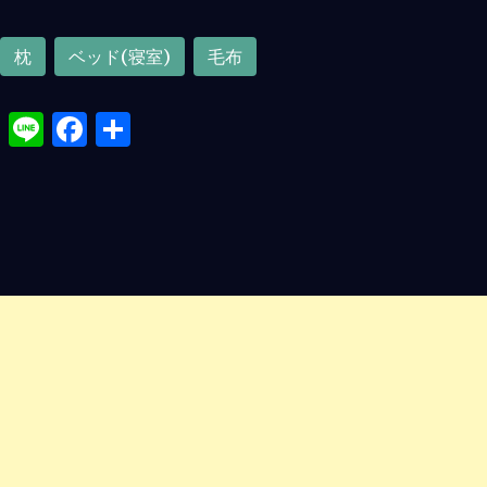
枕
ベッド(寝室)
毛布
X
Li
F
共
n
a
有
e
ce
b
o
o
k