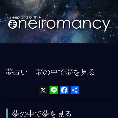
コ
ン
テ
ン
ツ
に
ス
キ
ッ
夢占い 夢の中で夢を見る
プ
X
Li
F
共
n
a
有
e
ce
夢の中で夢を見る
b