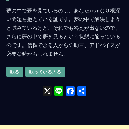
o
夢の中で夢を見ているのは、あなたがかなり根深
o
い問題を抱えている証です。夢の中で解決しよう
k
と試みているけど、それでも答えが出ないので、
さらに夢の中で夢を見るという状態に陥っている
のです。信頼できる人からの助言、アドバイスが
必要な時かもしれません。
眠る
眠っている人る
X
Li
F
共
n
a
有
e
ce
b
o