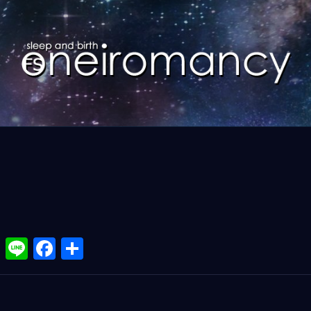
X
Li
F
共
n
a
有
e
ce