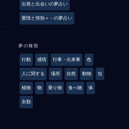
出発と出会いの夢占い
愛情と情熱＋－の夢占い
夢の種類
行動
感情
行事・出来事
色
人に関する
場所
自然
動物
虫
植物
物
乗り物
食べ物
体
衣類