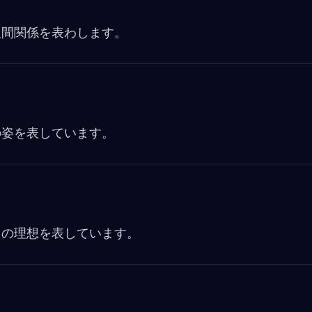
b
o
人間関係を表わします。
o
k
の姿を表しています。
たの理想を表しています。