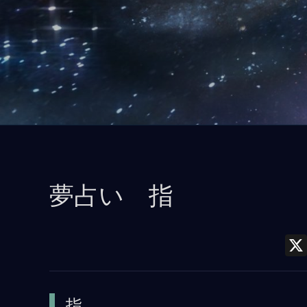
コ
ン
テ
ン
ツ
に
ス
キ
ッ
夢占い 指
プ
指