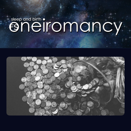
コ
ン
テ
ン
ツ
に
ス
キ
ッ
プ