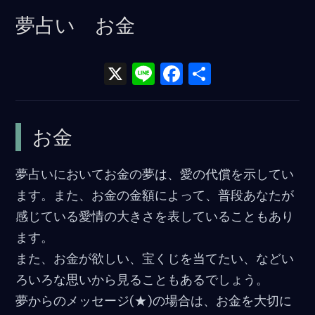
夢占い お金
X
Li
F
共
n
a
有
e
ce
お金
b
o
夢占いにおいてお金の夢は、愛の代償を示してい
o
ます。また、お金の金額によって、普段あなたが
k
感じている愛情の大きさを表していることもあり
ます。
また、お金が欲しい、宝くじを当てたい、などい
ろいろな思いから見ることもあるでしょう。
夢からのメッセージ(★)の場合は、お金を大切に