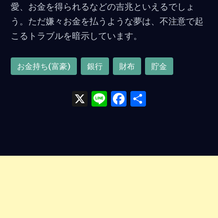
愛、お金を得られるなどの吉兆といえるでしょ
う。ただ嫌々お金を払うような夢は、不注意で起
こるトラブルを暗示しています。
お金持ち(富豪)
銀行
財布
貯金
X
Li
F
共
n
a
有
e
ce
b
o
o
k